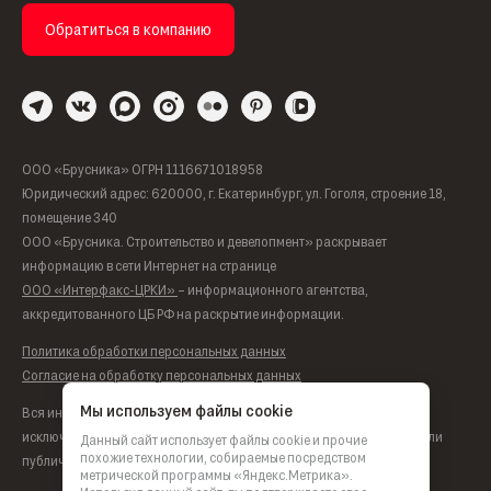
Обратиться в компанию
ООО «Брусника» ОГРН 1116671018958
Юридический адрес: 620000, г. Екатеринбург, ул. Гоголя, строение 18,
помещение 340
ООО «Брусника. Строительство и девелопмент» раскрывает
информацию в сети Интернет на странице
ООО «Интерфакс-ЦРКИ»
– информационного агентства,
аккредитованного ЦБ РФ на раскрытие информации.
Политика обработки персональных данных
Согласие на обработку персональных данных
Мы используем файлы cookie
Вся информация, представленная на данном сайте, носит
исключительно информационный характер, не является офертой или
Данный сайт использует файлы cookie и прочие
похожие технологии, собираемые посредством
публичной офертой согласно ст. 435, п. 2 ст. 437 ГК РФ.
метрической программы «Яндекс.Метрика».