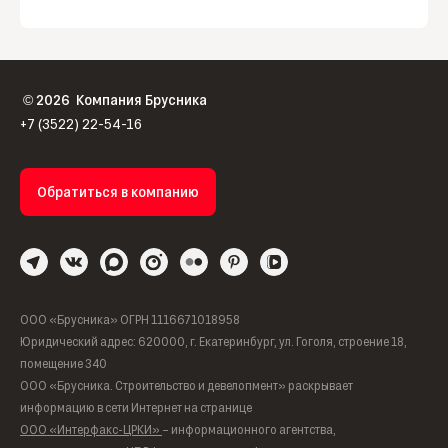
2026
Компания Брусника
©
+7 (3522) 22-54-16
Обратиться в компанию
ООО «Брусника» ОГРН 1116671018958
Юридический адрес: 620000, г. Екатеринбург, ул. Гоголя, строение 18,
помещение 340
ООО «Брусника. Строительство и девелопмент» раскрывает
информацию в сети Интернет на странице
ООО «Интерфакс-ЦРКИ»
– информационного агентства,